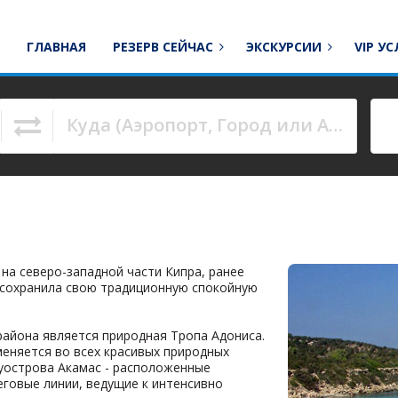
ГЛАВНАЯ
РЕЗЕРВ СЕЙЧАС
ЭКСКУРСИИ
VIP У
Куда (Аэропорт, Город или Адрес)
to navigate.
 на северо-западной части Кипра, ранее
р сохранила свою традиционную спокойную
айона является природная Тропа Адониса.
меняется во всех красивых природных
луострова Акамас - расположенные
еговые линии, ведущие к интенсивно