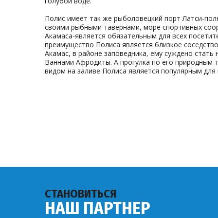
голубой воде.
Полис имеет так же рыболовецкий порт Латси-пол
своими рыбными тавернами, море спортивных соор
Акамаса-является обязательным для всех посетит
преимущество Полиса является близкое соседств
Акамас, в районе заповедника, ему суждено стать
Ваннами Афродиты. Α прогулка по его природным
видом на заливе Полиса является популярным для 
СТАНОВИТЬСЯ
НАШ ПАРТНЕР