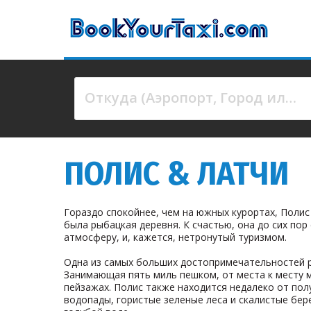
Откуда (Аэропорт, Город или Адрес)
4 results are available, use up and down arrow keys 
ПОЛИС & ЛАТЧИ
Гораздо спокойнее, чем на южных курортах, Полис
была рыбацкая деревня. К счастью, она до сих по
атмосферу, и, кажется, нетронутый туризмом.
Одна из самых больших достопримечательностей р
Занимающая пять миль пешком, от места к месту 
пейзажах. Полис также находится недалеко от по
водопады, гористые зеленые леса и скалистые бер