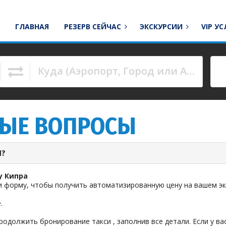
ГЛАВНАЯ
РЕЗЕРВ СЕЙЧАС
ЭКСКУРСИИ
VIP У
Куда (Аэропорт, Город или Адрес)
to navigate.
МЫЕ ВОПРОСЫ
И?
у Кипра
и форму, чтобы получить автоматизированную цену на вашем эк
.
олжить бронирование такси , заполнив все детали. Если у вас 