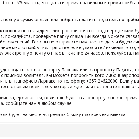
ort.com
. Убедитесь, что дата и время правильны и время прибы
ь полную сумму онлайн или выбрать платить водитель по прибы
тронной почты: адрес электронной почты с подтверждением бу
ет, пожалуйста, проверьте папку спама. Вы всегда можете связа
бо изменений. Если вы не отправите нам все, тогда мы будем сч
точное место прибытия. При ответе, не удаляйте / изменяйте со
шу электронную почту от нас в течение 24 часов, пожалуйста, 
ет ждать вас в аэропорту Ларнаки или в аэропорту Пафоса, с 
ы с поиском водителя, вы можете попросить кого-либо в аэропор
ть в наш офис в Ларнаке по телефону: +357 24622000. Если у ва
тесь с нашим водителем который ждет или позвоните в наш офи
ейс задерживается, водитель будет в аэропорту в новое время
та, сообщите нам в любом случае.
тель будет на месте встречи за 5 минут до времени выезда.