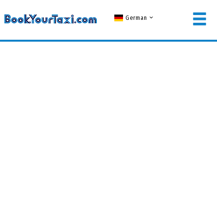
German
LOGIN FÜR MITGLIEDER
Benutzername
Passwort
EINLOGGEN
Passwort vergessen?
KEIN MITGLIED? JETZT REGISTRIEREN!