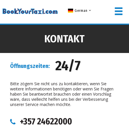
German
LOGIN FÜR MITGLIEDER
KONTAKT
Benutzername
24/7
Öffnungszeiten:
Passwort
Bitte zögern Sie nicht uns zu kontaktieren, wenn Sie
weitere Informationen benötigen oder wenn Sie Fragen
haben Sie beantwortet brauchen oder einen Vorschlag
wäre, dass vielleicht helfen uns bei der Verbesserung
EINLOGGEN
unserer Service machen möchte.
Passwort vergessen?
+357 24622000
KEIN MITGLIED? JETZT REGISTRIEREN!