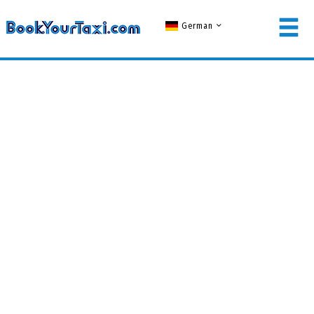
German
LOGIN FÜR MITGLIEDER
Benutzername
Passwort
EINLOGGEN
Passwort vergessen?
KEIN MITGLIED? JETZT REGISTRIEREN!